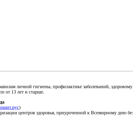
равилам личной гигиены, профилактике заболеваний, здоровом
п от 13 лет и старше.
ода
санщит.рус
)
яризации центров здоровья, приуроченной к Всемирному дню бе