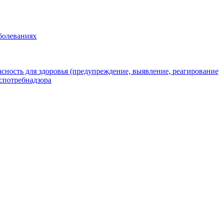
болеваниях
ность для здоровья (предупреждение, выявление, реагирование
спотребнадзора