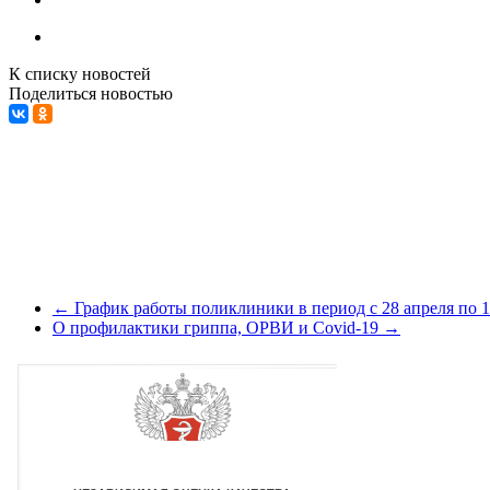
К списку новостей
Поделиться новостью
←
График работы поликлиники в период с 28 апреля по 1
О профилактики гриппа, ОРВИ и Covid-19
→