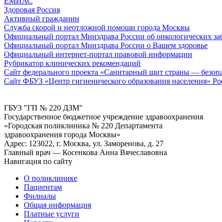
ЕМИАС
Здоровая Россия
Активный гражданин
Служба скорой и неотложной помощи города Москвы
Официальный портал Минздрава России об онкологических за
Официальный портал Минздрава России о Вашем здоровье
Официальный интернет-портал правовой информации
Рубрикатор клинических рекомендаций
Сайт федерального проекта «Санитарный щит страны — безопас
Сайт ФБУЗ «Центр гигиенического образования населения» Ро
ГБУЗ "ГП № 220 ДЗМ"
Государственное бюджетное учреждение здравоохранения
«Городская поликлиника № 220 Департамента
здравоохранения города Москвы»
Адрес: 123022, г. Москва, ул. Заморенова, д. 27
Главный врач — Косенкова Анна Вячеславовна
Навигация по сайту
О поликлинике
Пациентам
Филиалы
Общая информация
Платные услуги