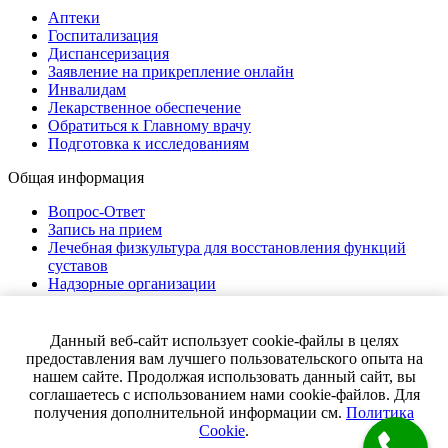
Аптеки
Госпитализация
Диспансеризация
Заявление на прикрепление онлайн
Инвалидам
Лекарственное обеспечение
Обратиться к Главному врачу
Подготовка к исследованиям
Общая информация
Вопрос-Ответ
Запись на прием
Лечебная физкультура для восстановления функций
суставов
Надзорные организации
Нормативно-правовая документация
Полезные ссылки
Страховые компании
Данный веб-сайт использует cookie-файлы в целях
Правила внутреннего распорядка
предоставления вам лучшего пользовательского опыта на
Помощь в рамках ОМС
нашем сайте. Продолжая использовать данный сайт, вы
Права и обязанности граждан
соглашаетесь с использованием нами cookie-файлов. Для
получения дополнительной информации см.
Политика
© 2026 Городская поликлиника №220. Все права защищены
Cookie
.
Карта сайта