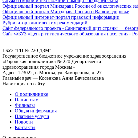
Служба скорой и неотложной помощи города Москвы
Официальный портал Минздрава России об онкологических за
Официальный портал Минздрава России о Вашем здоровье
Официальный интернет-портал правовой информации
Рубрикатор клинических рекомендаций
Сайт федерального проекта «Санитарный щит страны — безопас
Сайт ФБУЗ «Центр гигиенического образования населения» Ро
ГБУЗ "ГП № 220 ДЗМ"
Государственное бюджетное учреждение здравоохранения
«Городская поликлиника № 220 Департамента
здравоохранения города Москвы»
Адрес: 123022, г. Москва, ул. Заморенова, д. 27
Главный врач — Косенкова Анна Вячеславовна
Навигация по сайту
О поликлинике
Пациентам
Филиалы
Общая информация
Платные услуги
Новости
Контакты
О поликлинике