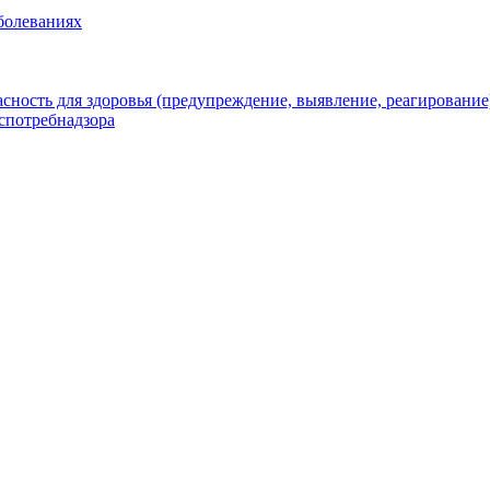
болеваниях
ность для здоровья (предупреждение, выявление, реагирование
спотребнадзора