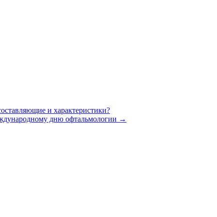
 составляющие и характеристики?
еждународному дню офтальмологии
→