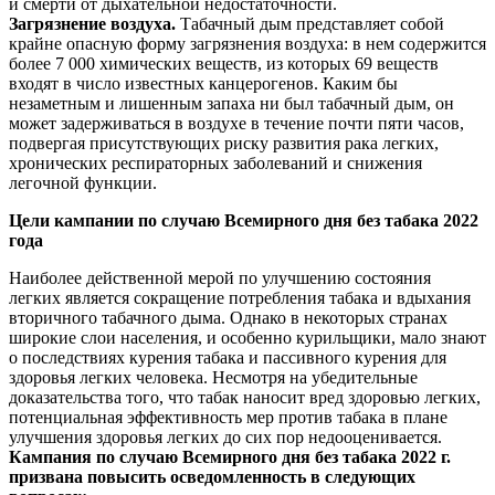
и смерти от дыхательной недостаточности.
Загрязнение воздуха.
Табачный дым представляет собой
крайне опасную форму загрязнения воздуха: в нем содержится
более 7 000 химических веществ, из которых 69 веществ
входят в число известных канцерогенов. Каким бы
незаметным и лишенным запаха ни был табачный дым, он
может задерживаться в воздухе в течение почти пяти часов,
подвергая присутствующих риску развития рака легких,
хронических респираторных заболеваний и снижения
легочной функции.
Цели кампании по случаю Всемирного дня без табака 2022
года
Наиболее действенной мерой по улучшению состояния
легких является сокращение потребления табака и вдыхания
вторичного табачного дыма. Однако в некоторых странах
широкие слои населения, и особенно курильщики, мало знают
о последствиях курения табака и пассивного курения для
здоровья легких человека. Несмотря на убедительные
доказательства того, что табак наносит вред здоровью легких,
потенциальная эффективность мер против табака в плане
улучшения здоровья легких до сих пор недооценивается.
Кампания по случаю Всемирного дня без табака 2022 г.
призвана повысить осведомленность в следующих