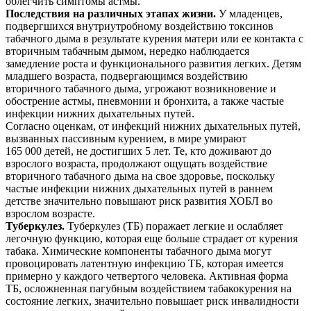
облегчить симптомы астмы.
Последствия на различных этапах жизни.
У младенцев,
подвергшихся внутриутробному воздействию токсинов
табачного дыма в результате курения матери или ее контакта с
вторичным табачным дымом, нередко наблюдается
замедление роста и функционального развития легких. Детям
младшего возраста, подвергающимся воздействию
вторичного табачного дыма, угрожают возникновение и
обострение астмы, пневмонии и бронхита, а также частые
инфекции нижних дыхательных путей.
Согласно оценкам, от инфекций нижних дыхательных путей,
вызванных пассивным курением, в мире умирают
165 000 детей, не достигших 5 лет. Те, кто доживают до
взрослого возраста, продолжают ощущать воздействие
вторичного табачного дыма на свое здоровье, поскольку
частые инфекции нижних дыхательных путей в раннем
детстве значительно повышают риск развития ХОБЛ во
взрослом возрасте.
Туберкулез.
Туберкулез (ТБ) поражает легкие и ослабляет
легочную функцию, которая еще больше страдает от курения
табака. Химические компоненты табачного дыма могут
провоцировать латентную инфекцию ТБ, которая имеется
примерно у каждого четвертого человека. Активная форма
ТБ, осложненная пагубным воздействием табакокурения на
состояние легких, значительно повышает риск инвалидности