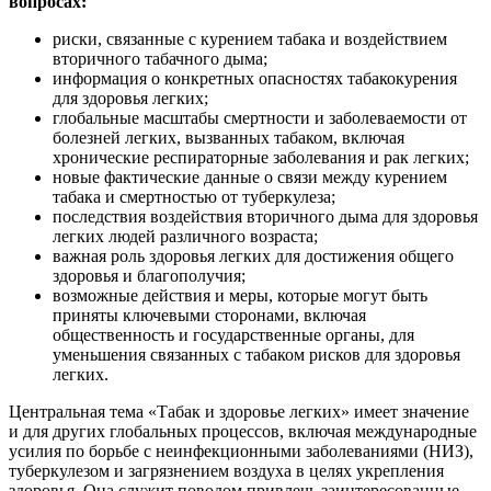
вопросах:
риски, связанные с курением табака и воздействием
вторичного табачного дыма;
информация о конкретных опасностях табакокурения
для здоровья легких;
глобальные масштабы смертности и заболеваемости от
болезней легких, вызванных табаком, включая
хронические респираторные заболевания и рак легких;
новые фактические данные о связи между курением
табака и смертностью от туберкулеза;
последствия воздействия вторичного дыма для здоровья
легких людей различного возраста;
важная роль здоровья легких для достижения общего
здоровья и благополучия;
возможные действия и меры, которые могут быть
приняты ключевыми сторонами, включая
общественность и государственные органы, для
уменьшения связанных с табаком рисков для здоровья
легких.
Центральная тема «Табак и здоровье легких» имеет значение
и для других глобальных процессов, включая международные
усилия по борьбе с неинфекционными заболеваниями (НИЗ),
туберкулезом и загрязнением воздуха в целях укрепления
здоровья. Она служит поводом привлечь заинтересованные