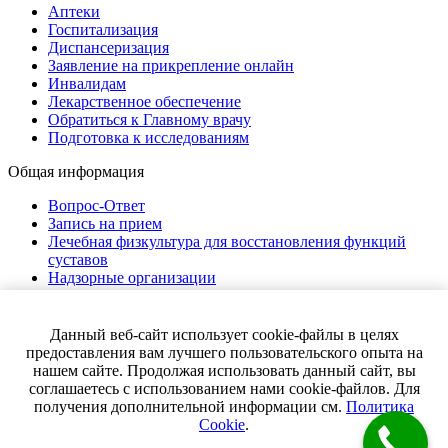
Аптеки
Госпитализация
Диспансеризация
Заявление на прикрепление онлайн
Инвалидам
Лекарственное обеспечение
Обратиться к Главному врачу
Подготовка к исследованиям
Общая информация
Вопрос-Ответ
Запись на прием
Лечебная физкультура для восстановления функций
суставов
Надзорные организации
Нормативно-правовая документация
Полезные ссылки
Страховые компании
Данный веб-сайт использует cookie-файлы в целях
Правила внутреннего распорядка
предоставления вам лучшего пользовательского опыта на
Помощь в рамках ОМС
нашем сайте. Продолжая использовать данный сайт, вы
Права и обязанности граждан
соглашаетесь с использованием нами cookie-файлов. Для
получения дополнительной информации см.
Политика
© 2026 Городская поликлиника №220. Все права защищены
Cookie
.
Карта сайта