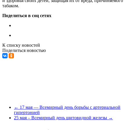
и здоровья своих детей, защищая их от вреда, причиняемого
табаком.
Поделиться в соц сетях
К списку новостей
Поделиться новостью
←
17 мая — Всемирный день борьбы с артериальной
гипертонией
25 мая – Всемирный день щитовидной железы
→