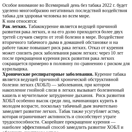
Особое внимание во Всемирный день без табака 2022 г. будет
уделено многообразию негативных последствий воздействия
табака для здоровья человека во всем мире.
К ним относятся:
Рак легких.
Табакокурение является ведущей причиной
развития рака легких, и на его долю приходится более двух
третей случаев смерти от этой болезни в мире. Воздействие
вторичного табачного дыма в домашней обстановке и на
работе также повышает риск рака легких. Отказ от курения
может снизить риск заболевания раком легких: через 10 лет
после прекращения курения риск развития рака легких
сокращается примерно в половину по сравнению с риском для
курильщика.
Хронические респираторные заболевания.
Курение табака
является ведущей причиной хронической обструктивной
болезни легких (ХОБЛ) — заболевания, при котором
накопление гнойной слизи в легких вызывает болезненный
кашель и мучительное затруднение дыхания. Риск развития
ХОБЛ особенно высок среди лиц, начинающих курить в
молодом возрасте, поскольку табачный дым значительно
замедляет развитие легких. Табак также усугубляет астму,
которая ограничивает активность и способствует утрате
трудоспособности. Скорейшее прекращение курения —
наиболее эффективный способ замедлить развитие ХОБЛ и