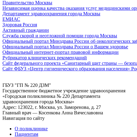
Правительство Москвы
Независимая оценка качества оказания услуг медицинскими о
Департамент здравоохранения города Москвы
ЕМИАС
Здоровая Россия
Активный гражданин
Служба скорой и неотложной помощи города Москвы
Официальный портал Минздрава России об онкологических за
Официальный портал Минздрава России о Вашем здоровье
Официальный интернет-портал правовой информации
Рубрикатор клинических рекомендаций
Сайт федерального проекта «Санитарный щит страны — безопас
Сайт ФБУЗ «Центр гигиенического образования населения» Ро
ГБУЗ "ГП № 220 ДЗМ"
Государственное бюджетное учреждение здравоохранения
«Городская поликлиника № 220 Департамента
здравоохранения города Москвы»
Адрес: 123022, г. Москва, ул. Заморенова, д. 27
Главный врач — Косенкова Анна Вячеславовна
Навигация по сайту
О поликлинике
Пациентам