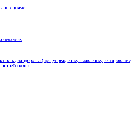
рганизациями
болеваниях
ность для здоровья (предупреждение, выявление, реагирование
спотребнадзора