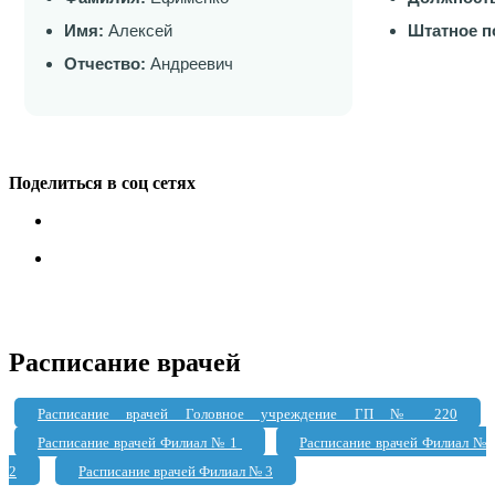
Имя:
Алексей
Штатное п
Отчество:
Андреевич
Поделиться в соц сетях
Расписание врачей
Расписание врачей Головное учреждение ГП № 220
Расписание врачей Филиал № 1
Расписание врачей Филиал №
2
Расписание врачей Филиал № 3