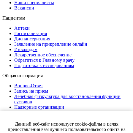
Наши специалисты
Вакансии
Пациентам
Аптеки
Госпитализация
Диспансеризация
Заявление на прикрепление онлайн
Инвалидам
Лекарственное обеспечение
Обратиться к Главному врачу
Подготовка к исследованиям
Общая информация
Вопрос-Ответ
Запись на прием
Лечебная физкультура для восстановления функций
суставов
Надзорные организации
Нормативно-правовая документация
Полезные ссылки
Страховые компании
Данный веб-сайт использует cookie-файлы в целях
Правила внутреннего распорядка
предоставления вам лучшего пользовательского опыта на