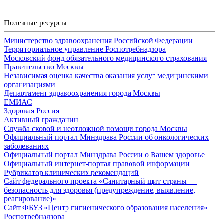
Полезные ресурсы
Министерство здравоохранения Российской Федерации
Территориальное управление Роспотребнадзора
Московский фонд обязательного медицинского страхования
Правительство Москвы
Независимая оценка качества оказания услуг медицинскими
организациями
Департамент здравоохранения города Москвы
ЕМИАС
Здоровая Россия
Активный гражданин
Служба скорой и неотложной помощи города Москвы
Официальный портал Минздрава России об онкологических
заболеваниях
Официальный портал Минздрава России о Вашем здоровье
Официальный интернет-портал правовой информации
Рубрикатор клинических рекомендаций
Сайт федерального проекта «Санитарный щит страны —
безопасность для здоровья (предупреждение, выявление,
реагирование)»
Сайт ФБУЗ «Центр гигиенического образования населения»
Роспотребнадзора