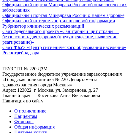
Официальный портал Минздрава России об онкологических
заболеваниях
Официальный портал Минздрава России о Вашем здоровье
Официальный интернет-портал правовой информации
Рубрикатор клинических рекомендаций
Сайт федерального проекта «Санитарный щит страны —
безопасность для здоровья (предупреждение, выявление,
реагирование)»
Сайт ФБУЗ «Центр гигиенического образования населения»
Роспотребнадзора
ГБУЗ "ГП № 220 ДЗМ"
Государственное бюджетное учреждение здравоохранения
«Городская поликлиника № 220 Департамента
здравоохранения города Москвы»
Адрес: 123022, г. Москва, ул. Заморенова, д. 27
Главный врач — Косенкова Анна Вячеславовна
Навигация по сайту
О поликлинике
Пациентам
Филиалы
Общая информация
Платные услуги