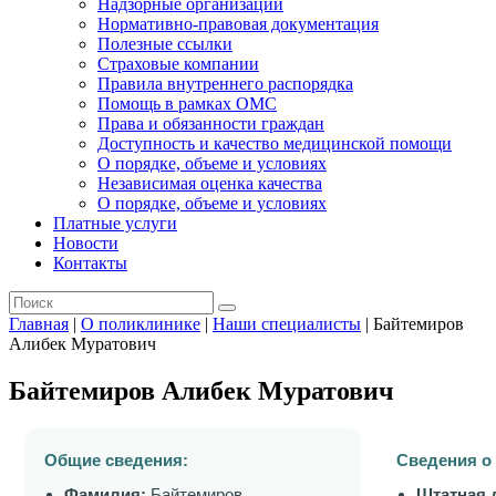
Надзорные организации
Нормативно-правовая документация
Полезные ссылки
Страховые компании
Правила внутреннего распорядка
Помощь в рамках ОМС
Права и обязанности граждан
Доступность и качество медицинской помощи
О порядке, объеме и условиях
Независимая оценка качества
О порядке, объеме и условиях
Платные услуги
Новости
Контакты
Главная
|
О поликлинике
|
Наши специалисты
|
Байтемиров
Алибек Муратович
Байтемиров Алибек Муратович
Общие сведения:
Сведения о
Фамилия:
Байтемиров
Штатная 