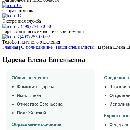
для звонков из Мос. области
103
Скорая помощь
112
Экстренная служба
+7 (499) 791-20-50
Горячая линия психологической помощи
+7(499) 255-00-02
Телефон платного отделения
Главная
|
О поликлинике
|
Наши специалисты
|
Царева Елена Е
Царева Елена Евгеньевна
Общие сведения:
Сведения о
Фамилия:
Царева
Штатная 
Имя:
Елена
Отделени
Отчество:
Евгеньевна
Исполнен
Пол:
Женский
Курсы повы
Образование основное:
Федеральн