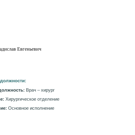
адислав Евгеньевич
 должности:
должность:
Врач – хирург
е:
Хирургическое отделение
ие:
Основное исполнение