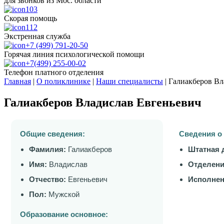
для звонков из Мос. области
103
Скорая помощь
112
Экстренная служба
+7 (499) 791-20-50
Горячая линия психологической помощи
+7(499) 255-00-02
Телефон платного отделения
Главная
|
О поликлинике
|
Наши специалисты
|
Галиакберов Вл
Галиакберов Владислав Евгеньевич
Общие сведения:
Сведения о
Фамилия:
Галиакберов
Штатная 
Имя:
Владислав
Отделени
Отчество:
Евгеньевич
Исполнен
Пол:
Мужской
Образование основное: