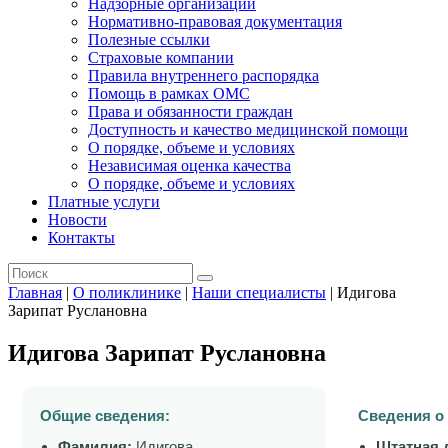
Надзорные организации
Нормативно-правовая документация
Полезные ссылки
Страховые компании
Правила внутреннего распорядка
Помощь в рамках ОМС
Права и обязанности граждан
Доступность и качество медицинской помощи
О порядке, объеме и условиях
Независимая оценка качества
О порядке, объеме и условиях
Платные услуги
Новости
Контакты
Главная
|
О поликлинике
|
Наши специалисты
|
Идигова
Зарипат Руслановна
Идигова Зарипат Руслановна
Общие сведения:
Сведения о
Фамилия:
Идигова
Штатная 