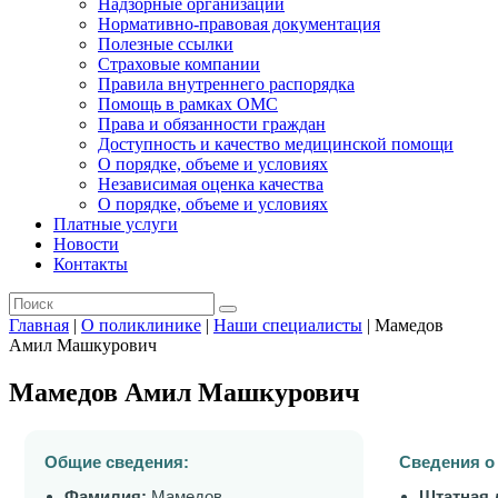
Надзорные организации
Нормативно-правовая документация
Полезные ссылки
Страховые компании
Правила внутреннего распорядка
Помощь в рамках ОМС
Права и обязанности граждан
Доступность и качество медицинской помощи
О порядке, объеме и условиях
Независимая оценка качества
О порядке, объеме и условиях
Платные услуги
Новости
Контакты
Главная
|
О поликлинике
|
Наши специалисты
|
Мамедов
Амил Машкурович
Мамедов Амил Машкурович
Общие сведения:
Сведения о
Фамилия:
Мамедов
Штатная 