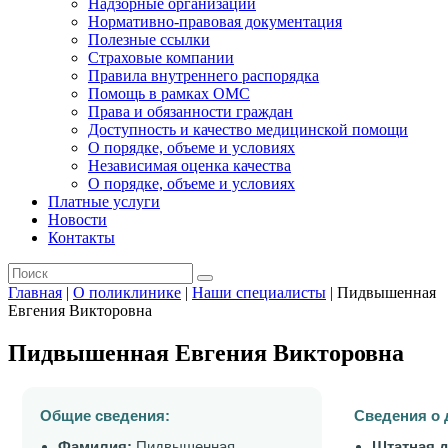
Надзорные организации
Нормативно-правовая документация
Полезные ссылки
Страховые компании
Правила внутреннего распорядка
Помощь в рамках ОМС
Права и обязанности граждан
Доступность и качество медицинской помощи
О порядке, объеме и условиях
Независимая оценка качества
О порядке, объеме и условиях
Платные услуги
Новости
Контакты
Главная
|
О поликлинике
|
Наши специалисты
|
Пидвышенная
Евгения Викторовна
Пидвышенная Евгения Викторовна
Общие сведения:
Сведения о 
Фамилия:
Пидвышенная
Штатная 