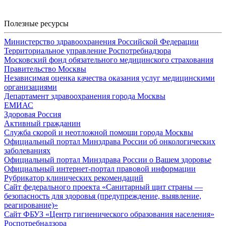
Полезные ресурсы
Министерство здравоохранения Российской Федерации
Территориальное управление Роспотребнадзора
Московский фонд обязательного медицинского страхования
Правительство Москвы
Независимая оценка качества оказания услуг медицинскими
организациями
Департамент здравоохранения города Москвы
ЕМИАС
Здоровая Россия
Активный гражданин
Служба скорой и неотложной помощи города Москвы
Официальный портал Минздрава России об онкологических
заболеваниях
Официальный портал Минздрава России о Вашем здоровье
Официальный интернет-портал правовой информации
Рубрикатор клинических рекомендаций
Сайт федерального проекта «Санитарный щит страны —
безопасность для здоровья (предупреждение, выявление,
реагирование)»
Сайт ФБУЗ «Центр гигиенического образования населения»
Роспотребнадзора