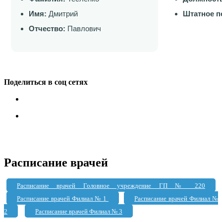
Имя:
Дмитрий
Штатное п
Отчество:
Павлович
Поделиться в соц сетях
Расписание врачей
Расписание врачей Головное учреждение ГП № 220
Расписание врачей Филиал № 1
Расписание врачей Филиал №
2
Расписание врачей Филиал № 3